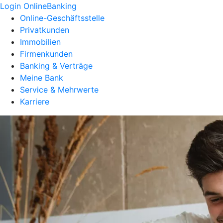
Login OnlineBanking
Online-Geschäftsstelle
Privatkunden
Immobilien
Firmenkunden
Banking & Verträge
Meine Bank
Service & Mehrwerte
Karriere