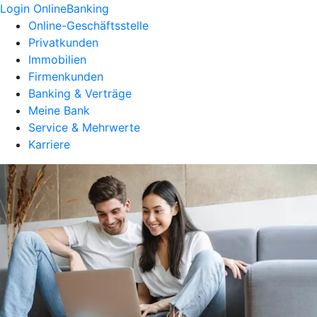
Login OnlineBanking
Online-Geschäftsstelle
Privatkunden
Immobilien
Firmenkunden
Banking & Verträge
Meine Bank
Service & Mehrwerte
Karriere