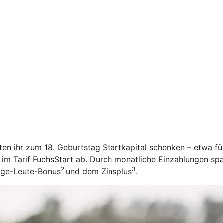
öchten ihr zum 18. Geburtstag Startkapital schenken – etwa f
 im Tarif FuchsStart ab.
Durch monatliche Einzahlungen spar
2
3
unge-Leute-Bonus
und dem Zinsplus
.