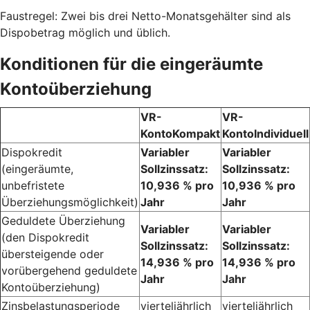
Faustregel: Zwei bis drei Netto-Monatsgehälter sind als
Dispobetrag möglich und üblich.
Konditionen für die eingeräumte
Kontoüberziehung
VR-
VR-
KontoKompakt
KontoIndividuell
Dispokredit
Variabler
Variabler
(eingeräumte,
Sollzinssatz:
Sollzinssatz:
unbefristete
10,936 % pro
10,936 % pro
Überziehungsmöglichkeit)
Jahr
Jahr
Geduldete Überziehung
Variabler
Variabler
(den Dispokredit
Sollzinssatz:
Sollzinssatz:
übersteigende oder
14,936 % pro
14,936 % pro
vorübergehend geduldete
Jahr
Jahr
Kontoüberziehung)
Zinsbelastungsperiode
vierteljährlich
vierteljährlich