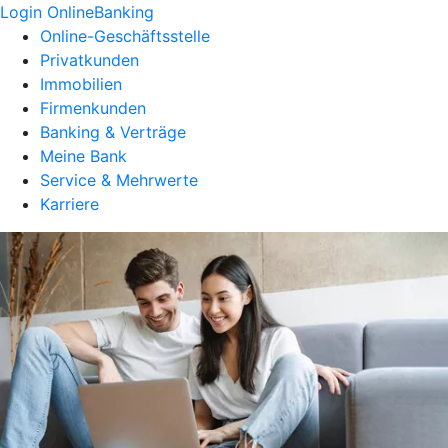
Login OnlineBanking
Online-Geschäftsstelle
Privatkunden
Immobilien
Firmenkunden
Banking & Verträge
Meine Bank
Service & Mehrwerte
Karriere